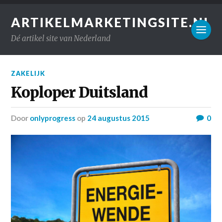
ARTIKELMARKETINGSITE.NL
Dé artikel site van Nederland
ZAKELIJK
Koploper Duitsland
door
onlyprogress
op
24 augustus 2015
0