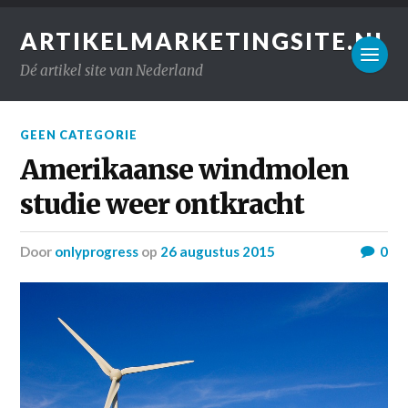
ARTIKELMARKETINGSITE.NL
Dé artikel site van Nederland
GEEN CATEGORIE
Amerikaanse windmolen
studie weer ontkracht
door
onlyprogress
op
26 augustus 2015
0