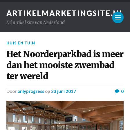
ARTIKELMARKETINGSITE.NL
Dé artikel site van Nederland
HUIS EN TUIN
Het Noorderparkbad is meer
dan het mooiste zwembad
ter wereld
door
onlyprogress
op
23 juni 2017
0